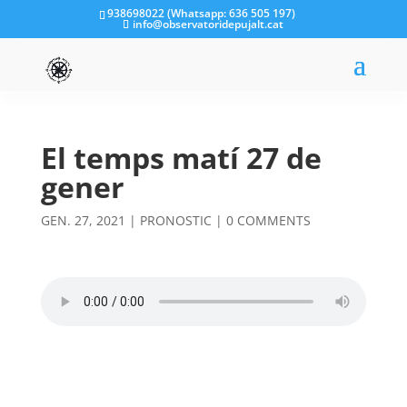
938698022 (Whatsapp: 636 505 197)
info@observatoridepujalt.cat
El temps matí 27 de
gener
GEN. 27, 2021
|
PRONOSTIC
|
0 COMMENTS