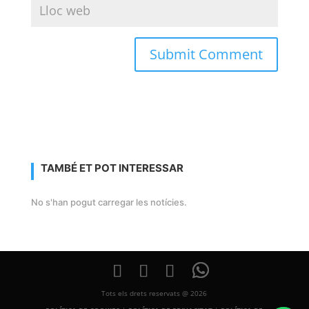
TAMBÉ ET POT INTERESSAR
No s'han pogut carregar les notícies.
Tots els drets reservats @ 2026