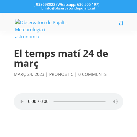
938698022 (Whatsapp: 636 505 197)
info@observatoridepujalt.cat
El temps matí 24 de
març
MARÇ 24, 2023
|
PRONOSTIC
|
0 COMMENTS