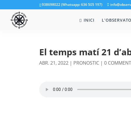
938698022 (Whatsapp: 636 505 197)
info@observ
INICI
L’OBSERVATO
El temps matí 21 d’ab
ABR. 21, 2022
|
PRONOSTIC
|
0 COMMEN