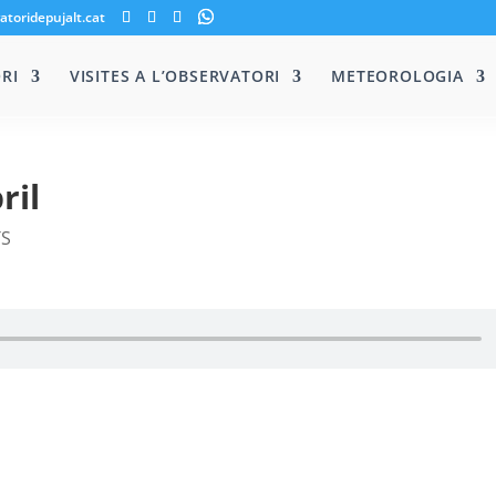
atoridepujalt.cat
RI
VISITES A L’OBSERVATORI
METEOROLOGIA
ril
TS