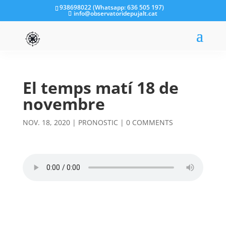
938698022 (Whatsapp: 636 505 197)
info@observatoridepujalt.cat
El temps matí 18 de
novembre
NOV. 18, 2020
|
PRONOSTIC
|
0 COMMENTS