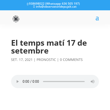
938698022 (Whatsapp: 636 505 197)
info@observatoridepujalt.cat
El temps matí 17 de
setembre
SET. 17, 2021
|
PRONOSTIC
|
0 COMMENTS