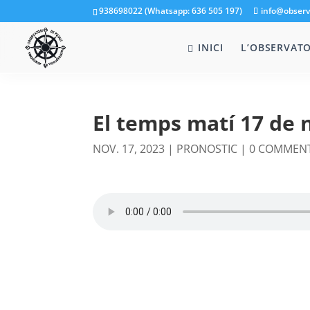
938698022 (Whatsapp: 636 505 197)
info@observ
INICI
L’OBSERVATO
El temps matí 17 de
NOV. 17, 2023
|
PRONOSTIC
|
0 COMMEN