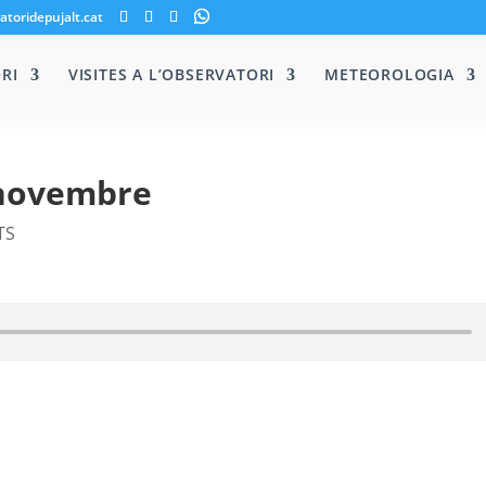
atoridepujalt.cat
RI
VISITES A L’OBSERVATORI
METEOROLOGIA
 novembre
TS