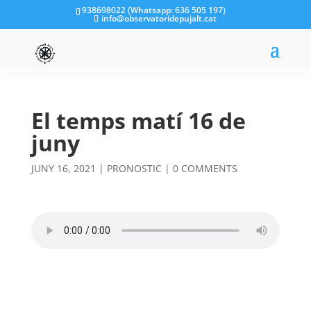
938698022 (Whatsapp: 636 505 197)
info@observatoridepujalt.cat
El temps matí 16 de
juny
JUNY 16, 2021
|
PRONOSTIC
|
0 COMMENTS