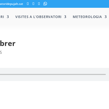
atoridepujalt.cat
RI
VISITES A L’OBSERVATORI
METEOROLOGIA
ebrer
S