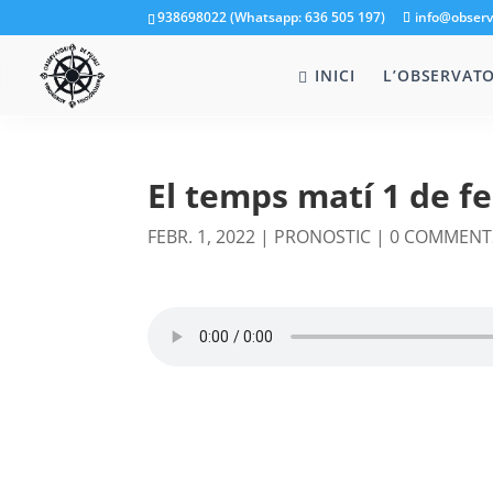
938698022 (Whatsapp: 636 505 197)
info@observ
INICI
L’OBSERVATO
El temps matí 1 de f
FEBR. 1, 2022
|
PRONOSTIC
|
0 COMMENT