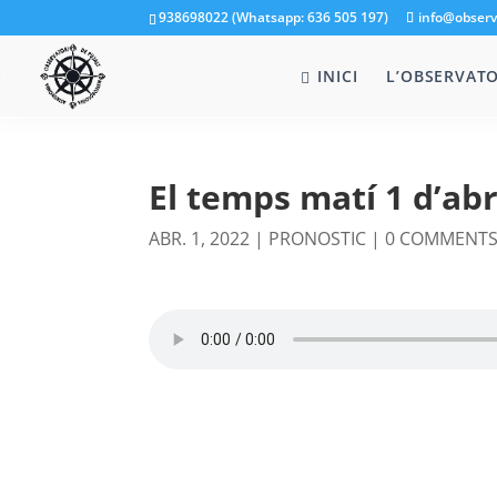
938698022 (Whatsapp: 636 505 197)
info@observ
INICI
L’OBSERVATO
El temps matí 1 d’abr
ABR. 1, 2022
|
PRONOSTIC
|
0 COMMENT