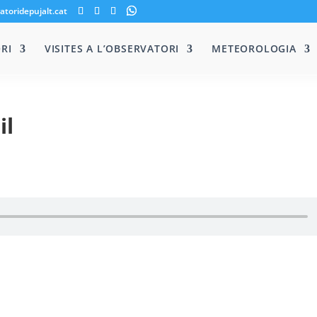
atoridepujalt.cat
RI
VISITES A L’OBSERVATORI
METEOROLOGIA
il
S