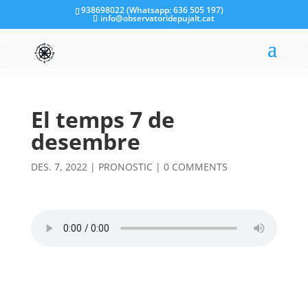
938698022 (Whatsapp: 636 505 197)
info@observatoridepujalt.cat
El temps 7 de
desembre
DES. 7, 2022
|
PRONOSTIC
|
0 COMMENTS