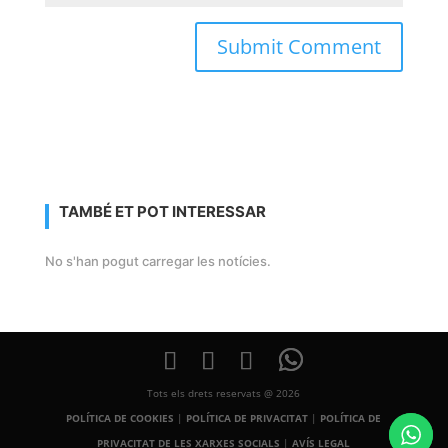
TAMBÉ ET POT INTERESSAR
No s'han pogut carregar les notícies.
Tots els drets reservats @ 2026
POLÍTICA DE COOKIES
|
POLÍTICA DE PRIVACITAT
|
POLÍTICA DE
PRIVACITAT DE LES XARXES SOCIALS
|
AVÍS LEGAL