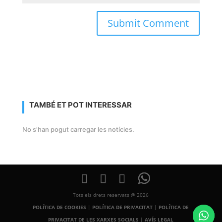
TAMBÉ ET POT INTERESSAR
No s'han pogut carregar les notícies.
Tots els drets reservats @ 2026
POLÍTICA DE COOKIES
|
POLÍTICA DE PRIVACITAT
|
POLÍTICA DE
PRIVACITAT DE LES XARXES SOCIALS
|
AVÍS LEGAL