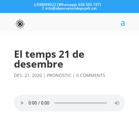
938698022 (Whatsapp: 636 505 197)
info@observatoridepujalt.cat
El temps 21 de
desembre
DES. 21, 2020
|
PRONOSTIC
|
0 COMMENTS