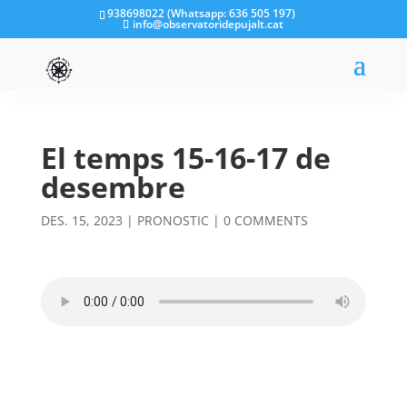
938698022 (Whatsapp: 636 505 197)
info@observatoridepujalt.cat
El temps 15-16-17 de
desembre
DES. 15, 2023
|
PRONOSTIC
|
0 COMMENTS