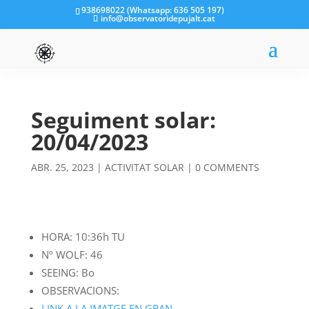
938698022 (Whatsapp: 636 505 197)
info@observatoridepujalt.cat
Seguiment solar:
20/04/2023
ABR. 25, 2023
|
ACTIVITAT SOLAR
|
0 COMMENTS
HORA: 10:36h TU
Nº WOLF: 46
SEEING: Bo
OBSERVACIONS:
LINK A LA IMATGE EN GRAN