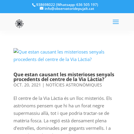
938698022 (Whatsapp: 636 505 197)
info@observatoridepujalt.cat
Que estan causant les misterioses senyals
procedents del centre de la Via Làctia?
OCT. 20, 2021
|
NOTÍCIES ASTRONÒMIQUES
El centre de la Via Làctia és un lloc misteriós. Els
astrònoms pensem que hi ha un forat negre
supermassiu allà, tot i que podria tractar-se de
matèria fosca. La regió està densament plena
d’estrelles, dominades per gegants vermells. I a