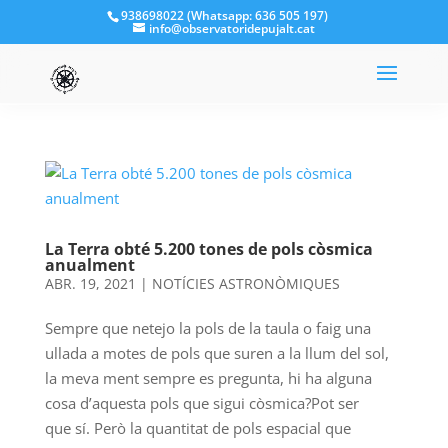
938698022 (Whatsapp: 636 505 197)
info@observatoridepujalt.cat
La Terra obté 5.200 tones de pols còsmica
anualment
ABR. 19, 2021
|
NOTÍCIES ASTRONÒMIQUES
Sempre que netejo la pols de la taula o faig una
ullada a motes de pols que suren a la llum del sol,
la meva ment sempre es pregunta, hi ha alguna
cosa d’aquesta pols que sigui còsmica?Pot ser
que sí. Però la quantitat de pols espacial que