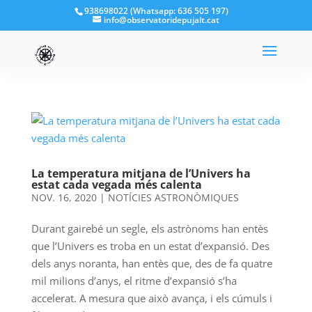
938698022 (Whatsapp: 636 505 197)
info@observatoridepujalt.cat
La temperatura mitjana de l’Univers ha
estat cada vegada més calenta
NOV. 16, 2020
|
NOTÍCIES ASTRONÒMIQUES
Durant gairebé un segle, els astrònoms han entès
que l’Univers es troba en un estat d’expansió. Des
dels anys noranta, han entès que, des de fa quatre
mil milions d’anys, el ritme d’expansió s’ha
accelerat. A mesura que això avança, i els cúmuls i