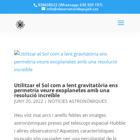
938698022 (Whatsapp: 636 505 197)
info@observatoridepujalt.cat
Utilitzar el Sol com a lent gravitatòria ens
permetria veure exoplanetes amb una
resolució increïble
JUNY 20, 2022
|
NOTÍCIES ASTRONÒMIQUES
Heu vist mai arcs i anells febles en imatges
astronòmiques preses pel telescopi espacial Hubble
i altres observatoris? Aquestes característiques
inusuals són causades per una peculiaritat de la