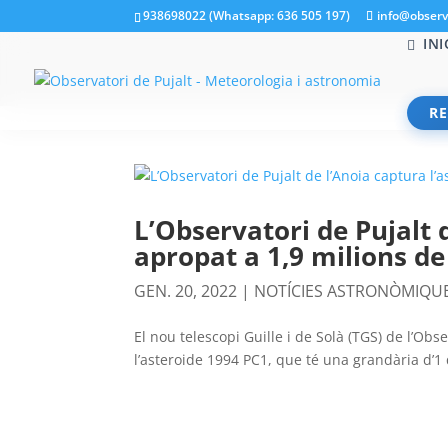
938698022 (Whatsapp: 636 505 197)
info@observ
INI
RE
L’Observatori de Pujalt 
apropat a 1,9 milions de
GEN. 20, 2022
|
NOTÍCIES ASTRONÒMIQU
El nou telescopi Guille i de Solà (TGS) de l’Obs
l’asteroide 1994 PC1, que té una grandària d’1 