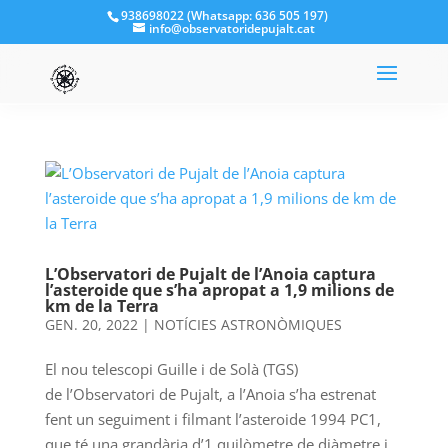
938698022 (Whatsapp: 636 505 197)
info@observatoridepujalt.cat
L’Observatori de Pujalt de l’Anoia captura
l’asteroide que s’ha apropat a 1,9 milions de
km de la Terra
GEN. 20, 2022
|
NOTÍCIES ASTRONÒMIQUES
El nou telescopi Guille i de Solà (TGS)
de l’Observatori de Pujalt, a l’Anoia s’ha estrenat
fent un seguiment i filmant l’asteroide 1994 PC1,
que té una grandària d’1 quilòmetre de diàmetre i