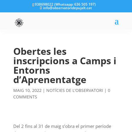
938698022 (Whatsapp: 636 505 197)
info@observatoridepujalt.cat
Obertes les
inscripcions a Camps i
Entorns
d’Aprenentatge
MAIG 10, 2022
|
NOTÍCIES DE L'OBSERVATORI
|
0
COMMENTS
Del 2 fins al 31 de maig s’obra el primer període