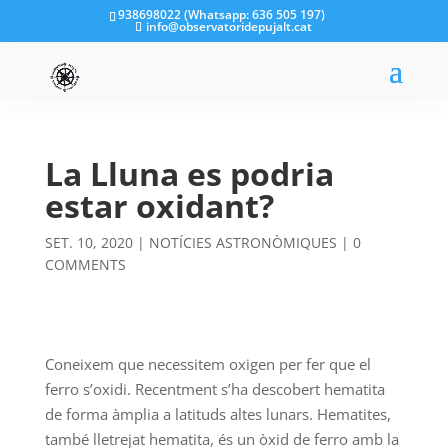
938698022 (Whatsapp: 636 505 197)
info@observatoridepujalt.cat
La Lluna es podria
estar oxidant?
SET. 10, 2020
|
NOTÍCIES ASTRONÒMIQUES
|
0
COMMENTS
Coneixem que necessitem oxigen per fer que el
ferro s’oxidi. Recentment s’ha descobert hematita
de forma àmplia a latituds altes lunars. Hematites,
també lletrejat hematita, és un òxid de ferro amb la