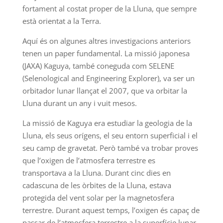
fortament al costat proper de la Lluna, que sempre
està orientat a la Terra.
Aquí és on algunes altres investigacions anteriors
tenen un paper fundamental. La missió japonesa
(JAXA) Kaguya, també coneguda com SELENE
(Selenological and Engineering Explorer), va ser un
orbitador lunar llançat el 2007, que va orbitar la
Lluna durant un any i vuit mesos.
La missió de Kaguya era estudiar la geologia de la
Lluna, els seus orígens, el seu entorn superficial i el
seu camp de gravetat. Però també va trobar proves
que l’oxigen de l’atmosfera terrestre es
transportava a la Lluna. Durant cinc dies en
cadascuna de les òrbites de la Lluna, estava
protegida del vent solar per la magnetosfera
terrestre. Durant aquest temps, l’oxigen és capaç de
passar de l’atmosfera terrestre a la superfície lunar.