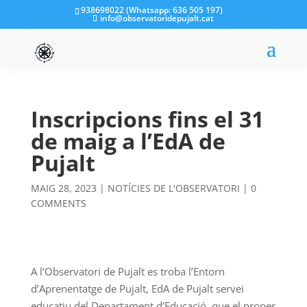
938698022 (Whatsapp: 636 505 197)
info@observatoridepujalt.cat
Inscripcions fins el 31
de maig a l’EdA de
Pujalt
MAIG 28, 2023
|
NOTÍCIES DE L'OBSERVATORI
|
0
COMMENTS
A l’Observatori de Pujalt es troba l’Entorn
d’Aprenentatge de Pujalt, EdA de Pujalt servei
educatiu del Departament d’Educació, que el proper