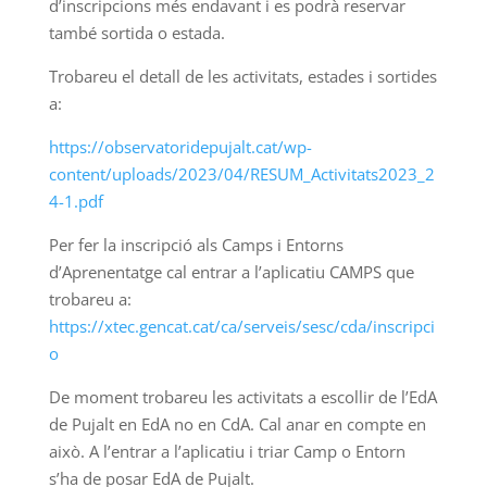
d’inscripcions més endavant i es podrà reservar
també sortida o estada.
Trobareu el detall de les activitats, estades i sortides
a:
https://observatoridepujalt.cat/wp-
content/uploads/2023/04/RESUM_Activitats2023_2
4-1.pdf
Per fer la inscripció als Camps i Entorns
d’Aprenentatge cal entrar a l’aplicatiu CAMPS que
trobareu a:
https://xtec.gencat.cat/ca/serveis/sesc/cda/inscripci
o
De moment trobareu les activitats a escollir de l’EdA
de Pujalt en EdA no en CdA. Cal anar en compte en
això. A l’entrar a l’aplicatiu i triar Camp o Entorn
s’ha de posar EdA de Pujalt.