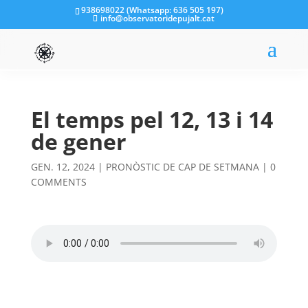
938698022 (Whatsapp: 636 505 197)
info@observatoridepujalt.cat
El temps pel 12, 13 i 14
de gener
GEN. 12, 2024
|
PRONÒSTIC DE CAP DE SETMANA
|
0
COMMENTS