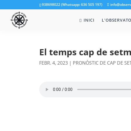
938698022 (Whatsapp: 636 505 197)
info@observ
INICI
L’OBSERVATO
El temps cap de setm
FEBR. 4, 2023
|
PRONÒSTIC DE CAP DE S