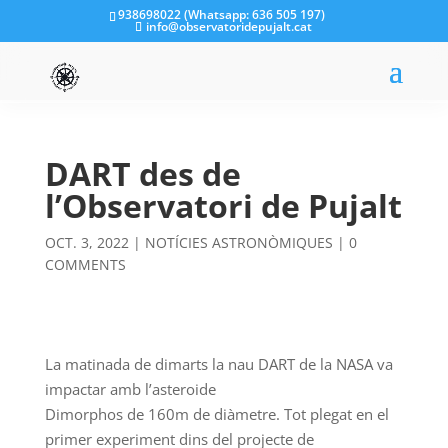
938698022 (Whatsapp: 636 505 197)
info@observatoridepujalt.cat
DART des de
l’Observatori de Pujalt
OCT. 3, 2022
|
NOTÍCIES ASTRONÒMIQUES
|
0
COMMENTS
La matinada de dimarts la nau DART de la NASA va
impactar amb l’asteroide
Dimorphos de 160m de diàmetre. Tot plegat en el
primer experiment dins del projecte de