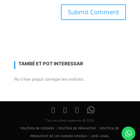
TAMBÉ ET POT INTERESSAR
No s'han pogut carregar les notícies.
Tots els drets reservats @ 2026
POLÍTICA DE COOKIES
|
POLÍTICA DE PRIVACITAT
|
POLÍTICA DE
PRIVACITAT DE LES XARXES SOCIALS
|
AVÍS LEGAL