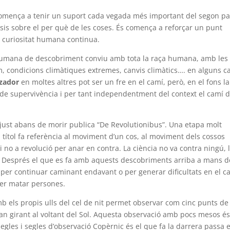
omença a tenir un suport cada vegada més important del segon pa
esis sobre el per què de les coses. És comença a reforçar un punt
a curiositat humana continua.
t humana de descobriment conviu amb tota la raça humana, amb les
am, condicions climàtiques extremes, canvis climàtics…. en alguns c
tzador
en moltes altres pot ser un fre en el camí, però, en el fons la
 de supervivència i per tant independentment del context el camí d
 just abans de morir publica “De Revolutionibus”. Una etapa molt
 títol fa referència al moviment d’un cos, al moviment dels cossos
l i no a revolució per anar en contra. La ciència no va contra ningú, 
iu. Després el que es fa amb aquests descobriments arriba a mans d
er continuar caminant endavant o per generar dificultats en el c
 per matar persones.
mb els propis ulls del cel de nit permet observar com cinc punts de
an girant al voltant del Sol. Aquesta observació amb pocs mesos és 
gles i segles d’observació Copèrnic és el que fa la darrera passa 