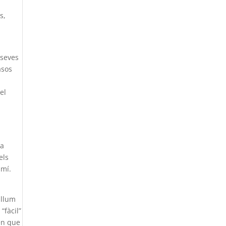
s,
 seves
asos
el
la
els
amí.
 llum
“fàcil”
en que