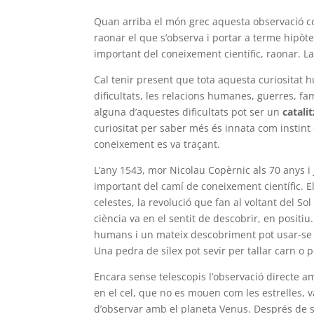
Quan arriba el món grec aquesta observació c
raonar el que s’observa i portar a terme hipòt
important del coneixement científic, raonar. L
Cal tenir present que tota aquesta curiosita
dificultats, les relacions humanes, guerres, f
alguna d’aquestes dificultats pot ser un
catali
curiositat per saber més és innata com instint
coneixement es va traçant.
L’any 1543, mor Nicolau Copèrnic als 70 anys i
important del camí de coneixement científic. El
celestes, la revolució que fan al voltant del So
ciència va en el sentit de descobrir, en posit
humans i un mateix descobriment pot usar-se p
Una pedra de sílex pot sevir per tallar carn o
Encara sense telescopis l’observació directe a
en el cel, que no es mouen com les estrelles, v
d’observar amb el planeta Venus. Després de se