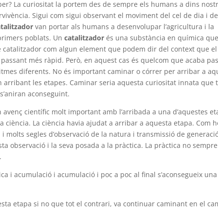
er? La curiositat la portem des de sempre els humans a dins nostr
rvivència. Sigui com sigui observant el moviment del cel de dia i de
atalitzador
van portar als humans a desenvolupar l’agricultura i la
primers poblats. Un
catalitzador
és una substància en química qu
de catalitzador com algun element que podem dir del context que e
i passant més ràpid. Però, en aquest cas és quelcom que acaba pas
tmes diferents. No és important caminar o córrer per arribar a aq
n arribant les etapes. Caminar seria aquesta curiositat innata que t
 s’aniran aconseguint.
 avenç científic molt important amb l’arribada a una d’aquestes et
la ciència. La ciència havia ajudat a arribar a aquesta etapa. Com h
 i molts segles d’observació de la natura i transmissió de generaci
a observació i la seva posada a la pràctica. La pràctica no sempre
.
ica i acumulació i acumulació i poc a poc al final s’aconsegueix una
a etapa si no que tot el contrari, va continuar caminant en el ca