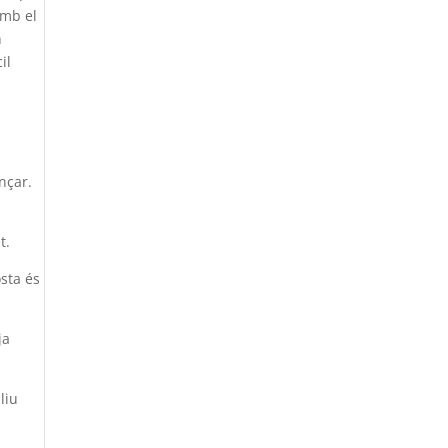
amb el
n
il
nçar.
t.
sta és
ja
liu