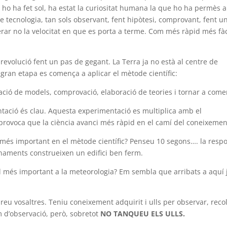
 ho ha fet sol, ha estat la curiositat humana la que ho ha permès 
se tecnologia, tan sols observant, fent hipòtesi, comprovant, fent u
erar no la velocitat en que es porta a terme. Com més ràpid més fàc
 revolució fent un pas de gegant. La Terra ja no està al centre de
ta gran etapa es comença a aplicar el mètode científic:
ació de models, comprovació, elaboració de teories i tornar a come
entació és clau. Aquesta experimentació es multiplica amb el
 provoca que la ciència avanci més ràpid en el camí del coneixemen
s més important en el mètode científic? Penseu 10 segons…. la respo
onaments construeixen un edifici ben ferm.
 el més important a la meteorologia? Em sembla que arribats a aquí 
reu vosaltres. Teniu coneixement adquirit i ulls per observar, recol
m d’observació, però, sobretot
NO TANQUEU ELS ULLS.