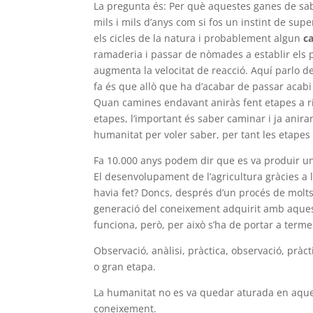
La pregunta és: Per què aquestes ganes de sab
mils i mils d’anys com si fos un instint de supe
els cicles de la natura i probablement algun
c
ramaderia i passar de nòmades a establir els 
augmenta la velocitat de reacció. Aquí parlo 
fa és que allò que ha d’acabar de passar acab
Quan camines endavant aniràs fent etapes a ri
etapes, l’important és saber caminar i ja anira
humanitat per voler saber, per tant les etapes
Fa 10.000 anys podem dir que es va produir un
El desenvolupament de l’agricultura gràcies a 
havia fet? Doncs, després d’un procés de molts
generació del coneixement adquirit amb aquest
funciona, però, per això s’ha de portar a terme
Observació, anàlisi, pràctica, observació, pràct
o gran etapa.
La humanitat no es va quedar aturada en aquest
coneixement.