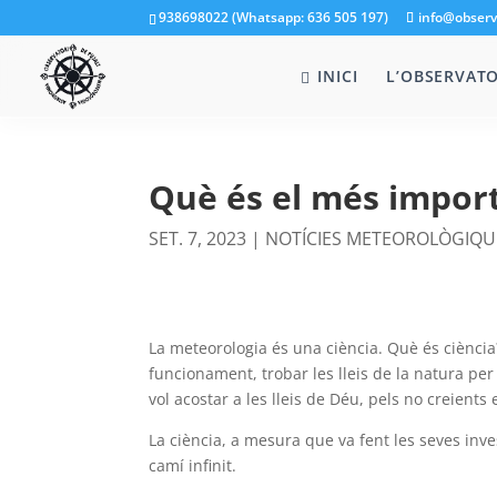
938698022 (Whatsapp: 636 505 197)
info@observ
INICI
L’OBSERVATO
Què és el més import
SET. 7, 2023
|
NOTÍCIES METEOROLÒGIQU
La meteorologia és una ciència. Què és ciència? 
funcionament, trobar les lleis de la natura per
vol acostar a les lleis de Déu, pels no creients e
La ciència, a mesura que va fent les seves inv
camí infinit.