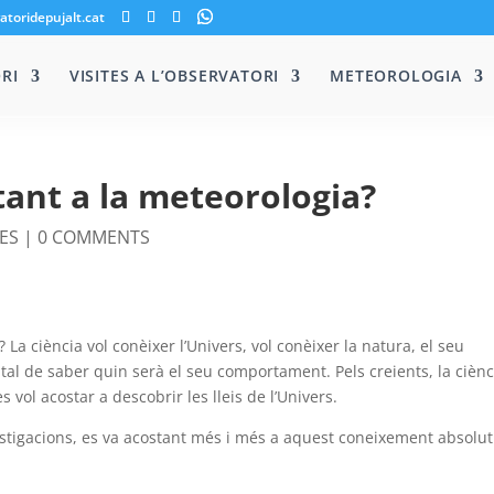
atoridepujalt.cat
RI
VISITES A L’OBSERVATORI
METEOROLOGIA
ant a la meteorologia?
ES
|
0 COMMENTS
La ciència vol conèixer l’Univers, vol conèixer la natura, el seu
 tal de saber quin serà el seu comportament. Pels creients, la ciènc
s vol acostar a descobrir les lleis de l’Univers.
estigacions, es va acostant més i més a aquest coneixement absolu