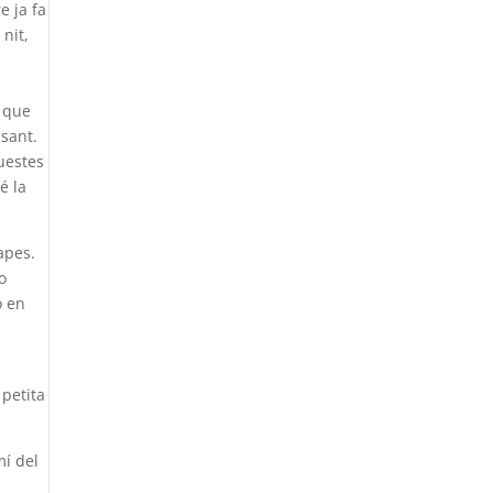
e ja fa
 nit,
e
l que
sant.
uestes
é la
apes.
o
ó en
 petita
mí del