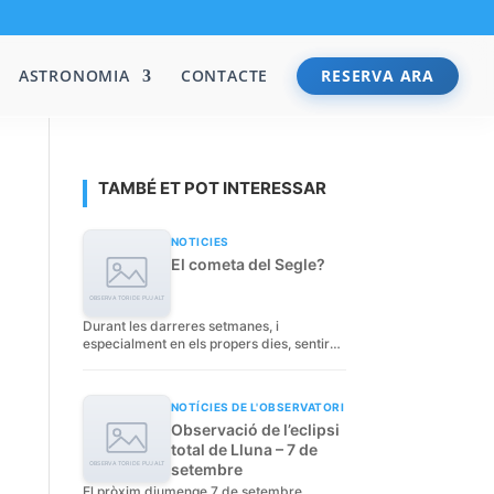
ASTRONOMIA
CONTACTE
RESERVA ARA
TAMBÉ ET POT INTERESSAR
NOTICIES
El cometa del Segle?
Durant les darreres setmanes, i
especialment en els propers dies, sentiràs
...
NOTÍCIES DE L'OBSERVATORI
Observació de l’eclipsi
total de Lluna – 7 de
setembre
El pròxim diumenge 7 de setembre,