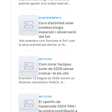
podrem gaudir d’un eclipsi total de
Lluna...
ESDEVENIMENTS
Curs d’activitat solar
(meteorologia
espacial) i observació
del Sol
Vols entendre com funciona el Sol i com
la seva activitat pot afectar la Te...
NOTICIES
Com mirar l’eclipse
solar de 2026 sense
cremar-te els ulls
El pròxim 12 d’agost de 2026 viurem un
fenomen astronòmic històric. A...
NOTICIES
El «perill» de
l’asteroide 2024 YR4 i
la nostra contribució a