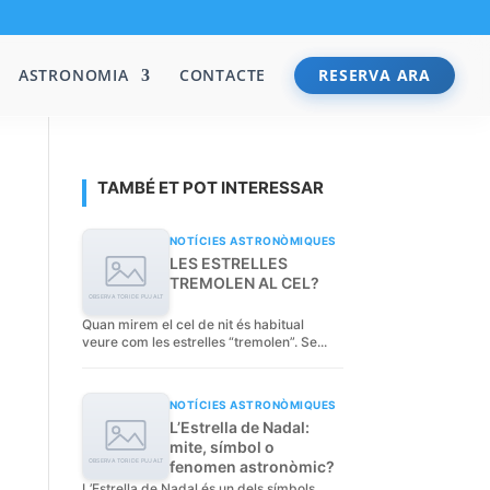
ASTRONOMIA
CONTACTE
RESERVA ARA
TAMBÉ ET POT INTERESSAR
NOTÍCIES ASTRONÒMIQUES
LES ESTRELLES
TREMOLEN AL CEL?
Quan mirem el cel de nit és habitual
veure com les estrelles “tremolen”. Se...
NOTÍCIES ASTRONÒMIQUES
L’Estrella de Nadal:
mite, símbol o
fenomen astronòmic?
L’Estrella de Nadal és un dels símbols