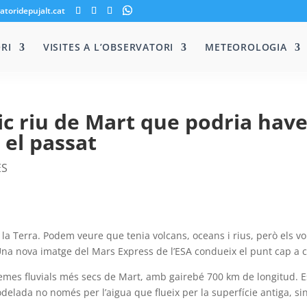
atoridepujalt.cat
RI
VISITES A L’OBSERVATORI
METEOROLOGIA
ic riu de Mart que podria hav
 el passat
ES
 la Terra. Podem veure que tenia volcans, oceans i rius, però els v
Una nova imatge del Mars Express de l’ESA condueix el punt cap a 
stemes fluvials més secs de Mart, amb gairebé 700 km de longitud. E
delada no només per l’aigua que flueix per la superfície antiga, si