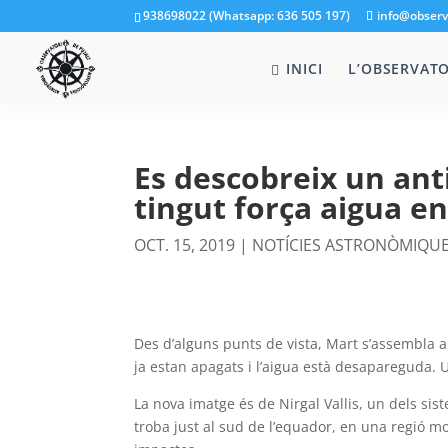
938698022 (Whatsapp: 636 505 197)
info@observ
INICI
L’OBSERVATO
Es descobreix un ant
tingut força aigua en
OCT. 15, 2019
|
NOTÍCIES ASTRONÒMIQU
Des d’alguns punts de vista, Mart s’assembla a
ja estan apagats i l’aigua està desapareguda. 
La nova imatge és de Nirgal Vallis, un dels si
troba just al sud de l’equador, en una regió mo