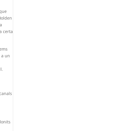
 que
 Holden
la
a certa
rems
t a un
l.
 canals
donits