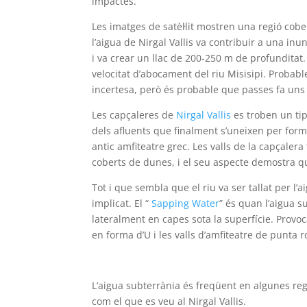
impactes.
Les imatges de satèl·lit mostren una regió cobe
l’aigua de Nirgal Vallis va contribuir a una i
i va crear un llac de 200-250 m de profunditat. 
velocitat d’abocament del riu Misisipi. Probab
incertesa, però és probable que passes fa uns 
Les capçaleres de
Nirgal Vallis
es troben un tip
dels afluents que finalment s’uneixen per for
antic amfiteatre grec. Les valls de la capçaler
coberts de dunes, i el seu aspecte demostra que
Tot i que sembla que el riu va ser tallat per l’
implicat. El “
Sapping Water
” és quan l’aigua s
lateralment en capes sota la superfície. Provoca
en forma d’U i les valls d’amfiteatre de punta 
L’aigua subterrània és freqüent en algunes reg
com el que es veu al Nirgal Vallis.